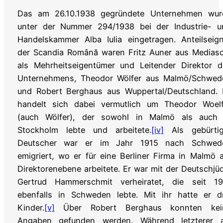
Das am 26.10.1938 gegründete Unternehmen wur
unter der Nummer 294/1938 bei der Industrie- u
Handelskammer Alba Iulia eingetragen. Anteilseig
der Scandia Română waren Fritz Auner aus Mediasc
als Mehrheitseigentümer und Leitender Direktor d
Unternehmens, Theodor Wölfer aus Malmö/Schwed
und Robert Berghaus aus Wuppertal/Deutschland. 
handelt sich dabei vermutlich um Theodor Woelf
(auch Wölfer), der sowohl in Malmö als auch 
Stockholm lebte und arbeitete.
[iv]
Als gebürtig
Deutscher war er im Jahr 1915 nach Schwed
emigriert, wo er für eine Berliner Firma in Malmö 
Direktorenebene arbeitete. Er war mit der Deutschjü
Gertrud Hammerschmit verheiratet, die seit 19
ebenfalls in Schweden lebte. Mit ihr hatte er dr
Kinder.
[v]
Über Robert Berghaus konnten kei
Angaben gefunden werden. Während letzterer a