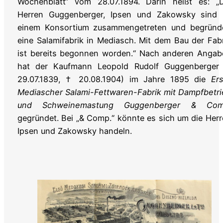
Wochenblatt“ vom 28.07.1894. Darin heißt es: „D
Herren Guggenberger, Ipsen und Zakowsky sind 
einem Konsortium zusammengetreten und begründ
eine Salamifabrik in Mediasch. Mit dem Bau der Fab
ist bereits begonnen worden.“ Nach anderen Angab
hat der Kaufmann Leopold Rudolf Guggenberger 
29.07.1839, † 20.08.1904) im Jahre 1895 die
Er
Mediascher Salami-Fettwaren-Fabrik mit Dampfbetr
und Schweinemastung Guggenberger & Com
gegründet. Bei „& Comp.“ könnte es sich um die Her
Ipsen und Zakowsky handeln.