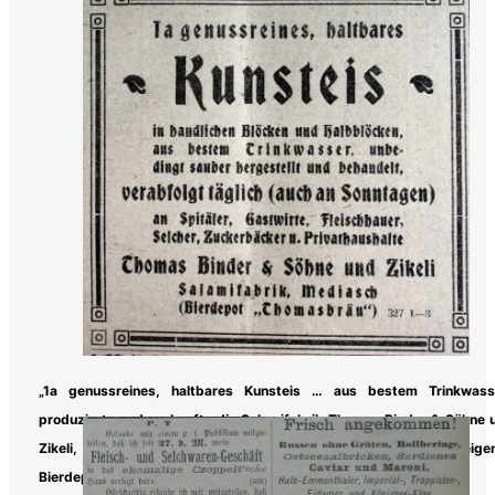
„1a genussreines, haltbares Kunsteis … aus bestem Trinkwass
produzierte und verkaufte die Salamifabrik Thomas Binder & Söhne 
Zikeli, passend sicherlich auch, um das „Thomasbräu“ im eige
Bierdepot zu kühlen.