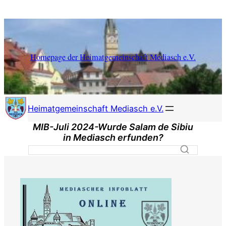
Zum
Inhalt
springen
Homepage der Heimatgemeinschaft Mediasch e.V.
Heimatgemeinschaft Mediasch e.V.
MIB-Juli 2024-Wurde Salam de Sibiu
in Mediasch erfunden?