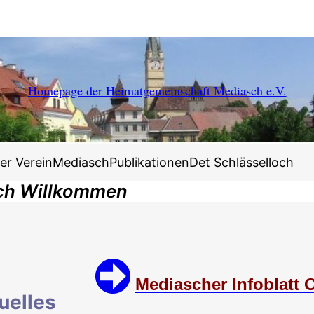
Homepage der Heimatgemeinschaft Mediasch e.V.
er Verein
Mediasch
Publikationen
Det Schlässelloch
ich Willkommen
Mediascher Infoblatt 
uelles