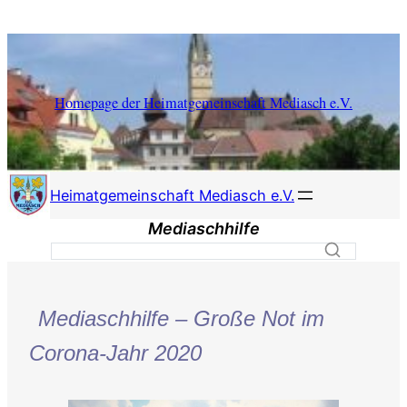
Zum
Inhalt
springen
Homepage der Heimatgemeinschaft Mediasch e.V.
Heimatgemeinschaft Mediasch e.V.
Mediaschhilfe
Mediaschhilfe – Große Not im
Corona-Jahr 2020