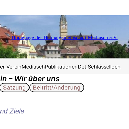
Homepage der Heimatgemeinschaft Mediasch e.V.
er Verein
Mediasch
Publikationen
Det Schlässelloch
in – Wir über uns
Satzung
Beitritt/Änderung
nd Ziele