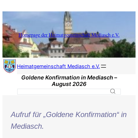
Zum
Inhalt
springen
Homepage der Heimatgemeinschaft Mediasch e.V.
Heimatgemeinschaft Mediasch e.V.
Goldene Konfirmation in Mediasch –
August 2026
Aufruf für „Goldene Konfirmation“ in
Mediasch.