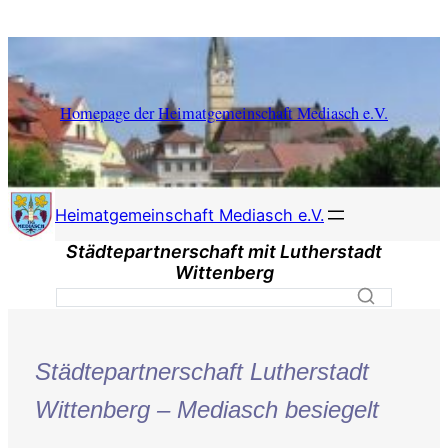
Zum
Inhalt
springen
Homepage der Heimatgemeinschaft Mediasch e.V.
Heimatgemeinschaft Mediasch e.V.
Städtepartnerschaft mit Lutherstadt
Wittenberg
Städtepartnerschaft Lutherstadt
Wittenberg – Mediasch besiegelt