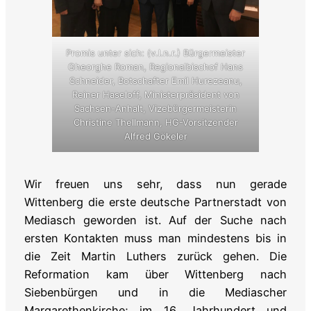
Promis unter sich: (v.l.n.r.) Bürgermeister
Gheorghe Roman, Regionalbischof Hans
Schneider, Botschafter Emil Hurezeanu,
Reiner Haseloff, Ministerpräsident von
Sachsen-Anhalt, Vizebürgermeisterin
Christine Thellmann, HG-Vorsitzender
Alfred Gökeler
Wir freuen uns sehr, dass nun gerade
Wittenberg die erste deutsche Partnerstadt von
Mediasch geworden ist. Auf der Suche nach
ersten Kontakten muss man mindestens bis in
die Zeit Martin Luthers zurück gehen. Die
Reformation kam über Wittenberg nach
Siebenbürgen und in die Mediascher
Margarethenkirche; im 16. Jahrhundert und